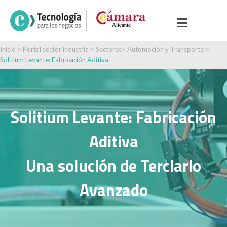
Inicio
>
Portal sector industria
>
Sectores
>
Automoción y Transporte
>
Solitium Levante: Fabricación Aditiva
Solitium Levante: Fabricación
Aditiva
Una solución de Terciario
Avanzado