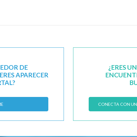
EEDOR DE
¿ERES U
IERES APARECER
ENCUENTR
RTAL?
B
ME
CONECTA CON UN 