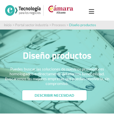
Inicio
>
Portal sector industria
>
Procesos
>
Diseño productos
Diseño productos
Puedes buscar las soluciones de nuestros proveedores
homologados o directamente detallarnos tu necesidad.
Buscaremos las mejores empresas que puedan resolverla, sin
compromiso.
DESCRIBIR NECESIDAD