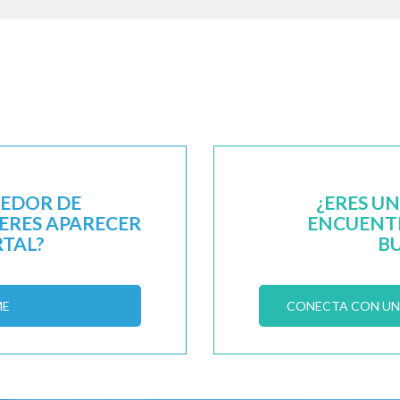
EEDOR DE
¿ERES U
IERES APARECER
ENCUENTR
RTAL?
B
ME
CONECTA CON UN 