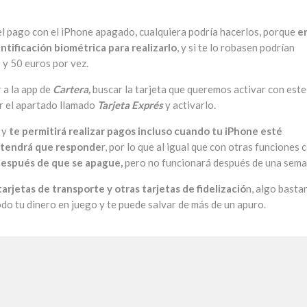
 el pago con el iPhone apagado, cualquiera podría hacerlos, porque
e
ntificación biométrica para realizarlo
, y si te lo robasen podrían
0 y 50 euros por vez.
 a la app de
Cartera,
buscar la tarjeta que queremos activar con este
r el apartado llamado
Tarjeta Exprés
y activarlo.
 y
te permitirá realizar pagos incluso cuando tu iPhone esté
 tendrá que responde
r, por lo que al igual que con otras funciones
 después de que se apague,
pero
no funcionará después de una sema
arjetas de transporte y otras tarjetas de fidelizació
n, algo basta
o tu dinero en juego y te puede salvar de más de un apuro.