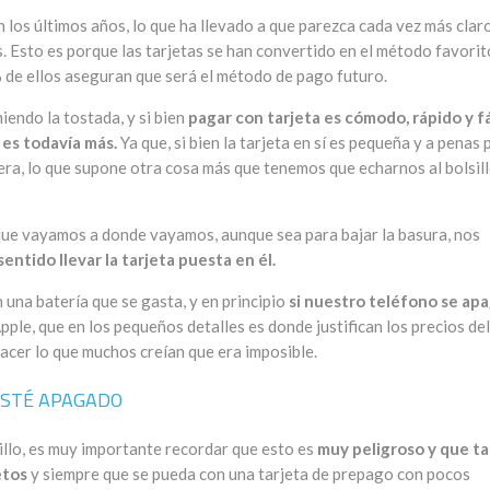
os últimos años, lo que ha llevado a que parezca cada vez más clar
s. Esto es porque las tarjetas se han convertido en el método favorit
 de ellos aseguran que será el método de pago futuro.
endo la tostada, y si bien
pagar con tarjeta es cómodo, rápido y fá
 es todavía más.
Ya que, si bien la tarjeta en sí es pequeña y a penas 
era, lo que supone otra cosa más que tenemos que echarnos al bolsil
 que vayamos a donde vayamos, aunque sea para bajar la basura, nos
entido llevar la tarjeta puesta en él.
 una batería que se gasta, y en principio
si nuestro teléfono se ap
ple, que en los pequeños detalles es donde justifican los precios del
acer lo que muchos creían que era imposible.
ESTÉ APAGADO
illo, es muy importante recordar que esto es
muy peligroso y que t
etos
y siempre que se pueda con una tarjeta de prepago con pocos