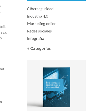
o
Ciberseguridad
o
Industria 4.0
Marketing online
cil,
Redes sociales
pesa,
lo
Infografia
+ Categorías
aga
an