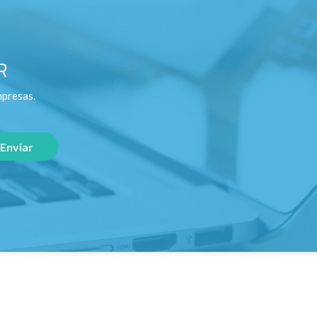
R
mpresas.