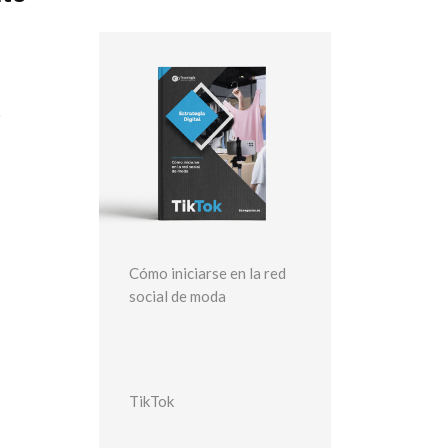
e
s
Cómo iniciarse en la red
s
social de moda
TikTok