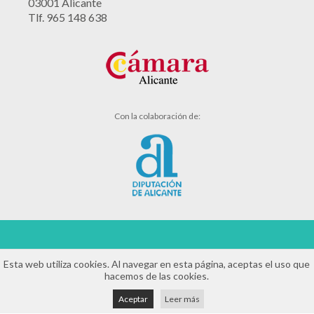
03001 Alicante
Tlf. 965 148 638
Con la colaboración de:
Aviso legal
Esta web utiliza cookies. Al navegar en esta página, aceptas el uso que
hacemos de las cookies.
Política de cookies
Aceptar
Leer más
Política de privacidad