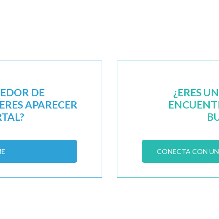
EEDOR DE
¿ERES U
IERES APARECER
ENCUENTR
RTAL?
B
ME
CONECTA CON UN 