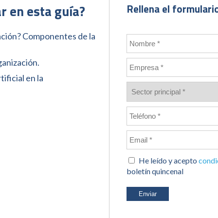
r en esta guía?
Rellena el formulari
ación? Componentes de la
ganización.
ificial en la
He leído y acepto
condi
boletín quincenal