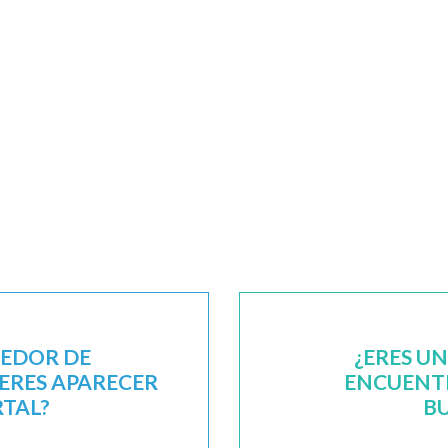
EEDOR DE
¿ERES U
IERES APARECER
ENCUENTR
RTAL?
B